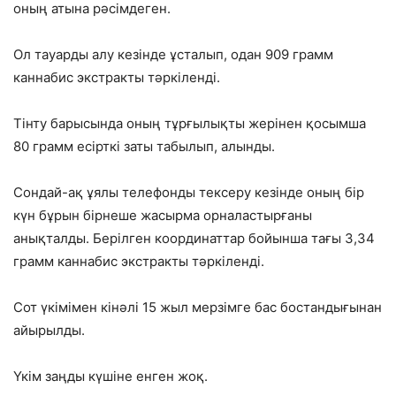
оның атына рәсімдеген.
Ол тауарды алу кезінде ұсталып, одан 909 грамм
каннабис экстракты тәркіленді.
Тінту барысында оның тұрғылықты жерінен қосымша
80 грамм есірткі заты табылып, алынды.
Сондай-ақ ұялы телефонды тексеру кезінде оның бір
күн бұрын бірнеше жасырма орналастырғаны
анықталды. Берілген координаттар бойынша тағы 3,34
грамм каннабис экстракты тәркіленді.
Сот үкімімен кінәлі 15 жыл мерзімге бас бостандығынан
айырылды.
Үкім заңды күшіне енген жоқ.