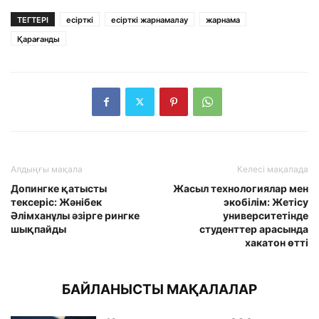
ТЕГТЕРІ
есірткі
есірткі жарнамалау
жарнама
Қарағанды
Алдыңғы мақала
Келесі мақалада
Допингке қатысты
Жасыл технологиялар мен
тексеріс: Жәнібек
экобілім: Жетісу
Әлімханұлы әзірге рингке
университетінде
шықпайды
студенттер арасында
хакатон өтті
БАЙЛАНЫСТЫ МАҚАЛАЛАР