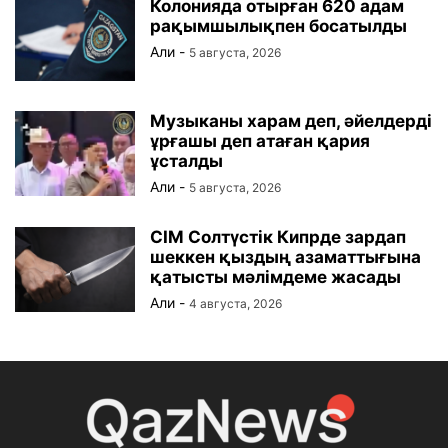
Колонияда отырған 620 адам
рақымшылықпен босатылды
Али
-
5 августа, 2026
Музыканы харам деп, әйелдерді
ұрғашы деп атаған қария
ұсталды
Али
-
5 августа, 2026
СІМ Солтүстік Кипрде зардап
шеккен қыздың азаматтығына
қатысты мәлімдеме жасады
Али
-
4 августа, 2026