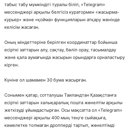
табыс табу мүмкіндігі туралы біліп, «Telegram»
мессенджері арқылы белгісіз куратормен «жасырма-
курьер» және «қойма» функцияларын атқару жөнінде
келісім жасаған.
Оның міндеттеріне берілген координаттар бойынша
есірткі заттарын алу, сақтау, бөліп орау, тасымалдау
және қала аумағында жасырын орындарға орналастыру
кірген.
Күніне ол шамамен 30 бума жасырған.
Сонымен қатар, сотталушы Таиландтан Қазақстанға
есірткі заттарын халықаралық пошта жөнелтім арқылы
жеткізуді ұйымдастырған. Осы мақсатта ол «Telegram»
мессенджері арқылы 400 мың теңге сыйақыға,
кәмелетке толмаған дропперді тартып, жөнелтімді