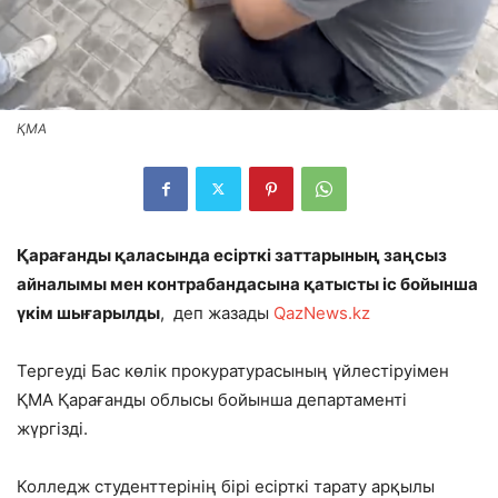
ҚМА
Қарағанды қаласында есірткі заттарының заңсыз
айналымы мен контрабандаcына қатысты іс бойынша
үкім шығарылды
, деп жазады
QazNews.kz
Тергеуді Бас көлік прокуратурасының үйлестіруімен
ҚМА Қарағанды облысы бойынша департаменті
жүргізді.
Колледж студенттерінің бірі есірткі тарату арқылы