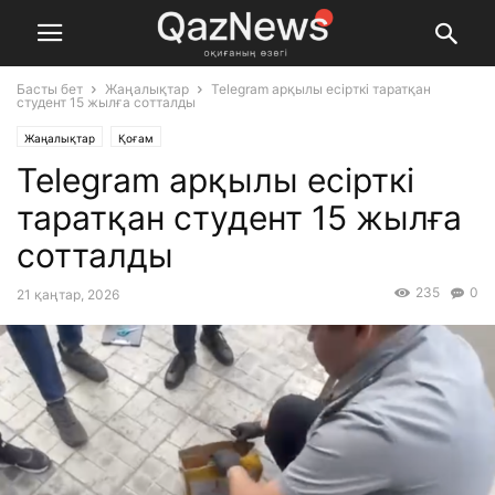
Басты бет
Жаңалықтар
Telegram арқылы есірткі таратқан
студент 15 жылға сотталды
Жаңалықтар
Қоғам
Telegram арқылы есірткі
таратқан студент 15 жылға
сотталды
235
0
21 қаңтар, 2026