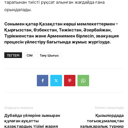
тарапынан тиісті рұқсат алынған жағдайда ғана
орындалады.
Сонымен қатар Қазақстан көрші мемлекеттермен –
Қырғызстан, Өзбекстан, Тәжікстан, Әзербайжан,
Түрікменстан және Армениямен бірлесіп, эвакуация
процесін үйлестіру бағытында жұмыс жүргізуде.
ТЕГТЕРІ
СІМ
Таяу Шығыс
Алдыңғы мақала
Келесі мақалада
Дубайда үйлеріне зымыран
Қызылордада
құлаған ауқатты
тоғызқұмалақтан
қазақтардың тізімі жария
халықаралық турнир