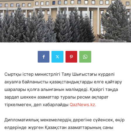
Сыртқы істер министрлігі Таяу Шығыстағы күрделі
ахуалға байланысты қазақстандықтарды елге қайтару
шаралары қолға алынғанын мәлімдеді. Қазіргі таңда
зардап шеккен азаматтар туралы ресми ақпарат
тіркелмеген, деп хабарлайды
QazNews.kz.
Дипломатиялық мекемелердің дерегіне сүйенсек, өңір
елдерінде жүрген Қазақстан азаматтарының саны