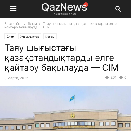
Басты бет
Әлем
Таяу шығыстағы қазақстандықтарды елге
қайтару бақылауда — СІМ
Әлем
Жаңалықтар
Қоғам
Таяу шығыстағы
қазақстандықтарды елге
қайтару бақылауда — СІМ
261
0
3 марта, 2026