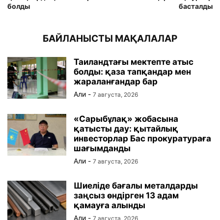
болды
басталды
БАЙЛАНЫСТЫ МАҚАЛАЛАР
Таиландтағы мектепте атыс
болды: қаза тапқандар мен
жараланғандар бар
Али
-
7 августа, 2026
«Сарыбұлақ» жобасына
қатысты дау: қытайлық
инвесторлар Бас прокуратураға
шағымданды
Али
-
7 августа, 2026
Шиеліде бағалы металдарды
заңсыз өндірген 13 адам
қамауға алынды
Али
-
7 августа, 2026