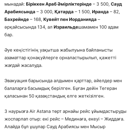
мынадай:
Біріккен Араб Әмірліктерінде
– 3 500,
Сауд
Арабиясында
– 3 000,
Қатарда
– 1 500,
Иранда
– 82,
Бахрейнде
– 168,
Кувейт пен Иорданияда
–
әрқайсысында 134, ал
Израильде
шамамен 100 адам
бар.
Әуе кеңістігінің уақытша жабылуына байланысты
азаматтар қонақүйлерге орналастырылып, қажетті
жағдай жасалуда.
Эвакуация барысында алдымен қарттар, әйелдер мен
балаларға басымдық берілген. Бұған дейін Тегеран
қаласынан 50 қазақстандық елге жеткізілген.
3 наурызға Air Astana төрт арнайы рейс ұйымдастыруды
жоспарлап отыр: екі рейс – Мединаға, екеуі – Жиддаға.
Алайда бұл ұшулар Сауд Арабиясы мен Мысыр