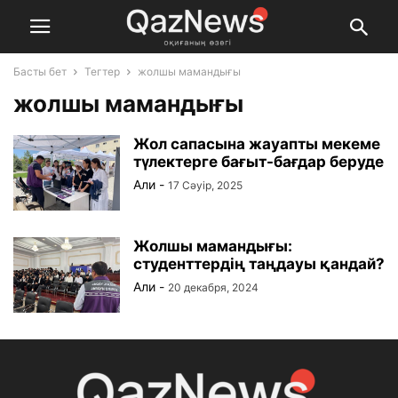
Басты бет
Тегтер
жолшы мамандығы
жолшы мамандығы
Жол сапасына жауапты мекеме
түлектерге бағыт-бағдар беруде
Али
-
17 Сәуір, 2025
Жолшы мамандығы:
студенттердің таңдауы қандай?
Али
-
20 декабря, 2024