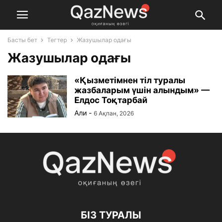
Басты бет
Тегтер
Жазушылар одағы
Жазушылар одағы
«Қызметімнен тіл туралы
жазбаларым үшін алындым» —
Елдос Тоқтарбай
Али
-
6 Ақпан, 2026
БІЗ ТУРАЛЫ