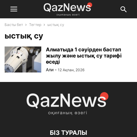
Басты бет
Тегтер
ыстық су
ыстық су
Алматыда 1 сәуірден бастап
жылу және ыстық су тарифі
өседі
Али
-
12 Ақпан, 2026
БІЗ ТУРАЛЫ