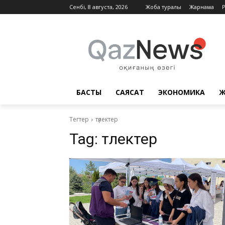
Сенбі, 8 августа, 2026
Жоба туралы
Жарнама
БАСТЫ
САЯСАТ
ЭКОНОМИКА
Ж
Тегтер
түлектер
Tag:
түлектер