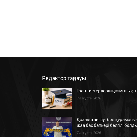
Редактор таңдауы
Грант иегерлерінің тізімі шықт
7 августа, 2026
Қазақстан футбол құрамасын
жаңа бас бапкері белгілі болд
7 августа, 2026