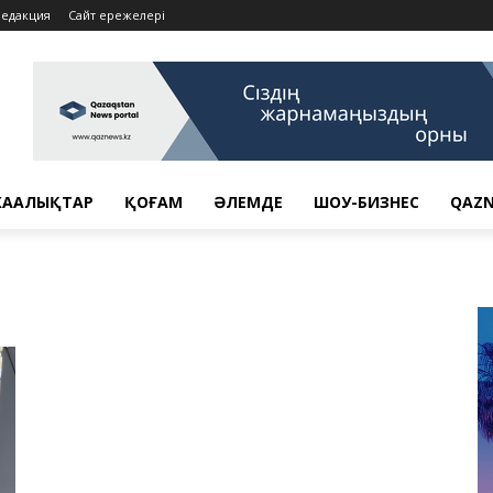
Редакция
Сайт ережелері
АҢАЛЫҚТАР
ҚОҒАМ
ӘЛЕМДЕ
ШОУ-БИЗНЕС
QAZN