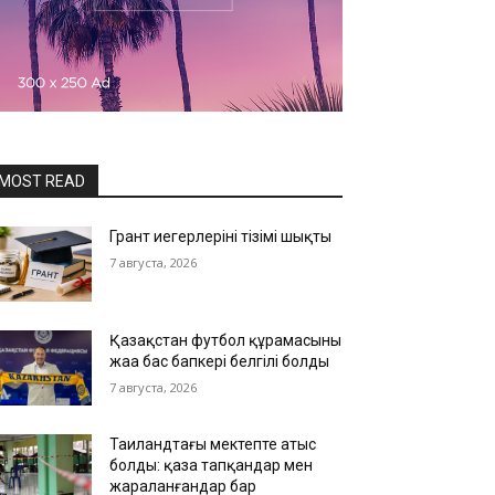
MOST READ
Грант иегерлерінің тізімі шықты
7 августа, 2026
Қазақстан футбол құрамасының
жаңа бас бапкері белгілі болды
7 августа, 2026
Таиландтағы мектепте атыс
болды: қаза тапқандар мен
жараланғандар бар