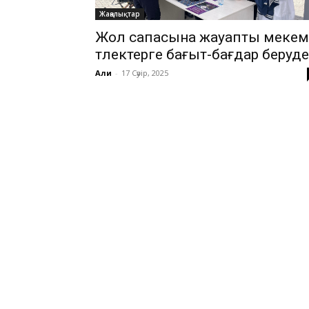
Жаңалықтар
Жол сапасына жауапты мекем
түлектерге бағыт-бағдар беруде
Али
-
17 Сәуір, 2025