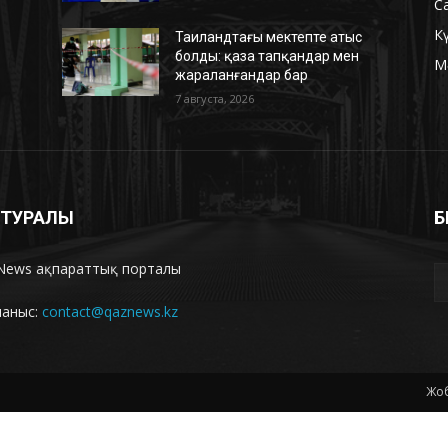
С
К
Таиландтағы мектепте атыс
болды: қаза тапқандар мен
М
жараланғандар бар
7 августа, 2026
З ТУРАЛЫ
Б
News ақпараттық порталы
ланыс:
contact@qaznews.kz
Жоб