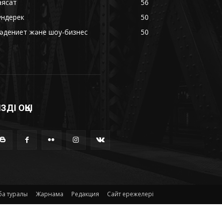
аясат
56
үндерек
50
әдениет және шоу-бизнес
50
ІЗДІ ОҚЫ
а туралы
Жарнама
Редакция
Сайт ережелері