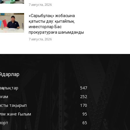
7 августа, 2026
«Сарыбұлақ» жобасына
қатысты дау: қытайлық
инвесторлар Бас
прокуратураға шағымданды
7 августа, 2026
йдарлар
аңалықтар
547
оғам
252
асты тақырып
170
ілім және Ғылым
95
порт
65