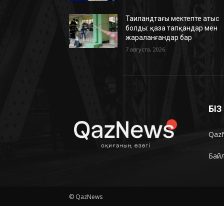
Таиландтағы мектепте атыс
болды: қаза тапқандар мен
жараланғандар бар
7 августа, 2026
БІ
Qaz
Бай
© QazNews