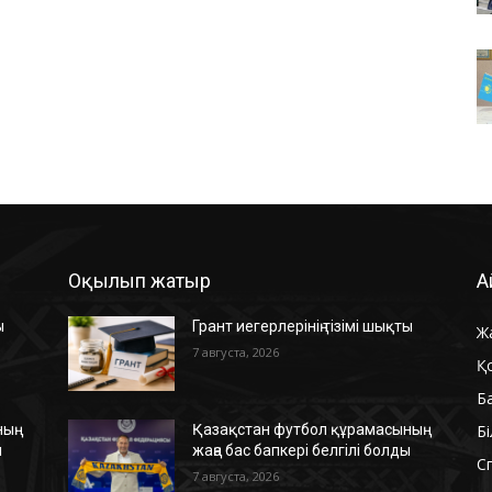
Оқылып жатыр
А
ы
Грант иегерлерінің тізімі шықты
Ж
7 августа, 2026
Қ
Б
Б
ың
Қазақстан футбол құрамасының
ы
жаңа бас бапкері белгілі болды
С
7 августа, 2026