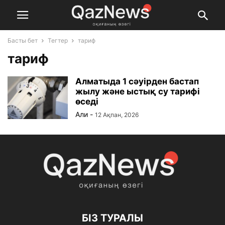
Басты бет
Тегтер
тариф
тариф
Алматыда 1 сәуірден бастап
жылу және ыстық су тарифі
өседі
Али
-
12 Ақпан, 2026
БІЗ ТУРАЛЫ