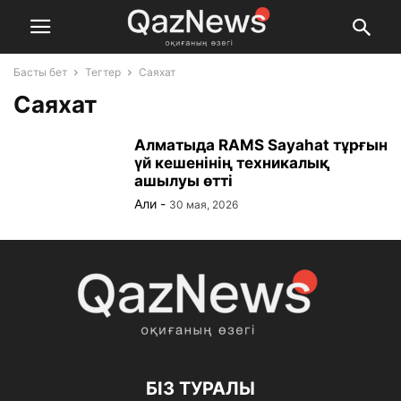
Басты бет
Тегтер
Саяхат
Саяхат
Алматыда RAMS Sayahat тұрғын
үй кешенінің техникалық
ашылуы өтті
Али
-
30 мая, 2026
БІЗ ТУРАЛЫ