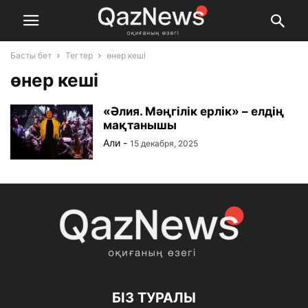
Басты бет
Тегтер
өнер кеші
өнер кеші
«Әлия. Мәңгілік ерлік» – елдің
мақтанышы
Али
-
15 декабря, 2025
БІЗ ТУРАЛЫ