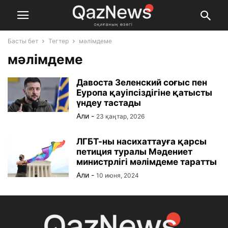
Басты бет
Тегтер
мәлімдеме
мәлімдеме
Давоста Зеленский соғыс пен
Еуропа қауіпсіздігіне қатысты
үндеу тастады
Али
-
23 қаңтар, 2026
ЛГБТ-ны насихаттауға қарсы
петиция туралы Мәдениет
министрлігі мәлімдеме таратты
Али
-
10 июня, 2024