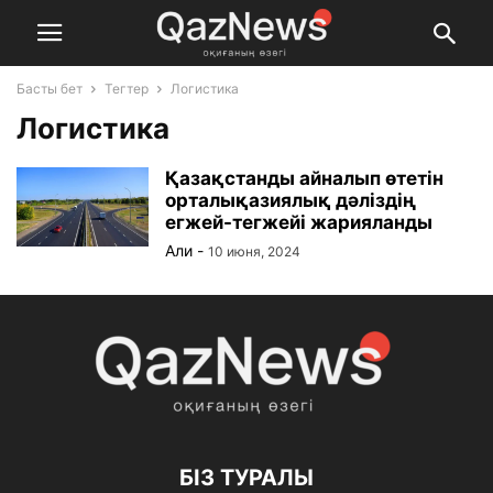
Басты бет
Тегтер
Логистика
Логистика
Қазақстанды айналып өтетін
орталықазиялық дәліздің
егжей-тегжейі жарияланды
Али
-
10 июня, 2024
БІЗ ТУРАЛЫ