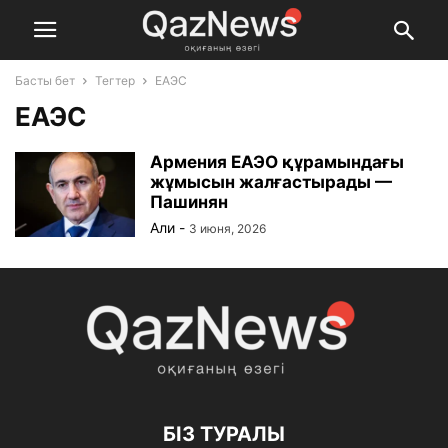
Басты бет
Тегтер
ЕАЭС
ЕАЭС
Армения ЕАЭО құрамындағы
жұмысын жалғастырады —
Пашинян
Али
-
3 июня, 2026
БІЗ ТУРАЛЫ