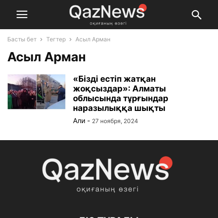
Басты бет
Тегтер
Асыл Арман
Асыл Арман
«Бізді естіп жатқан
жоқсыздар»: Алматы
облысында тұрғындар
наразылыққа шықты
Али
-
27 ноября, 2024