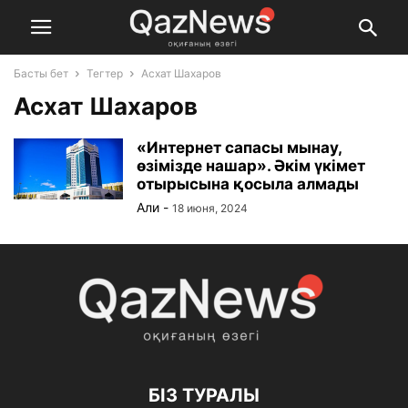
Басты бет
Тегтер
Асхат Шахаров
Асхат Шахаров
«Интернет сапасы мынау,
өзімізде нашар». Әкім үкімет
отырысына қосыла алмады
Али
-
18 июня, 2024
БІЗ ТУРАЛЫ