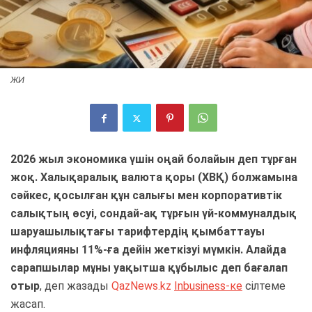
ЖИ
2026 жыл экономика үшін оңай болайын деп тұрған
жоқ. Халықаралық валюта қоры (ХВҚ) болжамына
сәйкес, қосылған құн салығы мен корпоративтік
салықтың өсуі, сондай-ақ тұрғын үй-коммуналдық
шаруашылықтағы тарифтердің қымбаттауы
инфляцияны 11%-ға дейін жеткізуі мүмкін. Алайда
сарапшылар мұны уақытша құбылыс деп бағалап
отыр
, деп жазады
QazNews.kz
Inbusiness-ке
сілтеме
жасап.