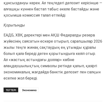
құнсыздануы керек. Ал теңгедегі депозит керісінше —
алғашқы күннен бастап табыс әкеле бастайды және
қосымша комиссия талап етпейді.
Қорытынды
ЕАДБ, ХВҚ деректері мен АҚШ Федералды резерв
жүйесінің саясатын ескере отырып, сарапшылар 2026
жылы теңге жинақ сақтаудың ең ұтымды құралы
болып қала береді деген қорытындыға келіп отыр.
Ал «жастық астындағы доллар» көбіне
алаңдаушылықтың символы ретінде қалып, қазіргі
экономикалық жағдайда банктік депозит пен салқын
есепке жол береді.
ТЕГТЕРІ
Экономика