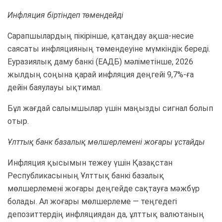
Инфляция біртіндеп төмендейді
Сарапшылардың пікірінше, қатаңдау ақша-несие
саясаты инфляцияның төмендеуіне мүмкіндік береді.
Еуразиялық даму банкі (ЕАДБ) мәліметінше, 2026
жылдың соңына қарай инфляция деңгейі 9,7%-ға
дейін баяулауы ықтимал.
Бұл жағдай салымшылар үшін маңызды сигнал болып
отыр.
Ұлттық банк базалық мөлшерлемені жоғары ұстайды
Инфляция қысымын тежеу үшін Қазақстан
Республикасының Ұлттық банкі базалық
мөлшерлемені жоғары деңгейде сақтауға мәжбүр
болады. Ал жоғары мөлшерлеме — теңгедегі
депозиттердің инфляциядан да, ұлттық валютаның