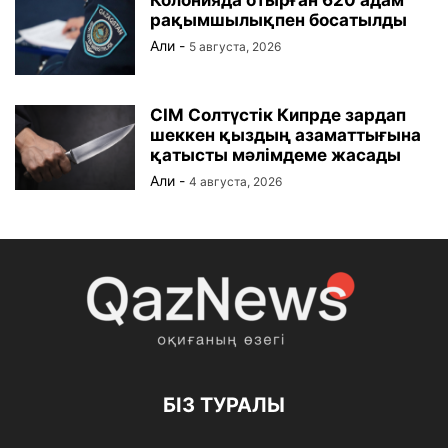
Колонияда отырған 620 адам
рақымшылықпен босатылды
Али
-
5 августа, 2026
СІМ Солтүстік Кипрде зардап
шеккен қыздың азаматтығына
қатысты мәлімдеме жасады
Али
-
4 августа, 2026
БІЗ ТУРАЛЫ