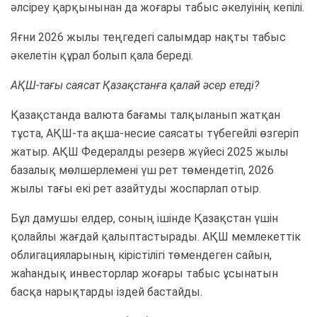
әлсіреу қарқынынан да жоғары табыс әкелуінің кепілі.
Яғни 2026 жылы теңгедегі салымдар нақты табыс
әкелетін құрал болып қала береді.
АҚШ-тағы саясат Қазақстанға қалай әсер етеді?
Қазақстанда валюта бағамы талқыланып жатқан
тұста, АҚШ-та ақша-несие саясаты түбегейлі өзгеріп
жатыр. АҚШ Федералды резерв жүйесі 2025 жылы
базалық мөлшерлемені үш рет төмендетіп, 2026
жылы тағы екі рет азайтуды жоспарлап отыр.
Бұл дамушы елдер, соның ішінде Қазақстан үшін
қолайлы жағдай қалыптастырады. АҚШ мемлекеттік
облигацияларының кірістілігі төмендеген сайын,
жаһандық инвесторлар жоғары табыс ұсынатын
басқа нарықтарды іздей бастайды.