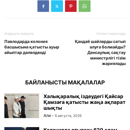
Алдыңғы мақала
Келесі мақалада
Павлодарда колония
Қандай шайларды сатып
басшысына қатысты ауыр
алуға болмайды?
айыптар дәлелденді
Денсаулық сақтау
министрлігі тізім
жариялады
БАЙЛАНЫСТЫ МАҚАЛАЛАР
Халықаралық іздеудегі Қайсар
Қамзаға қатысты жаңа ақпарат
шықты
Али
-
6 августа, 2026