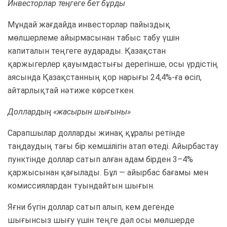
Инвесторлар теңгеге бет бұрды
Мұндай жағдайда инвесторлар пайыздық
мөлшерлеме айырмасынан табыс табу үшін
капиталын теңгеге аударады. Қазақстан
қаржыгерлер қауымдастығы дерегінше, осы үрдістің
аясында Қазақстанның қор нарығы 24,4%-ға өсіп,
айтарлықтай нәтиже көрсеткен.
Доллардың «жасырын шығыны»
Сарапшылар долларды жинақ құралы ретінде
таңдаудың тағы бір кемшілігін атап өтеді. Айырбастау
пунктінде доллар сатып алған адам бірден 3–4%
қаржысынан қағылады. Бұл — айырбас бағамы мен
комиссиялардан туындайтын шығын.
Яғни бүгін доллар сатып алып, кем дегенде
шығынсыз шығу үшін теңге дәл осы мөлшерде