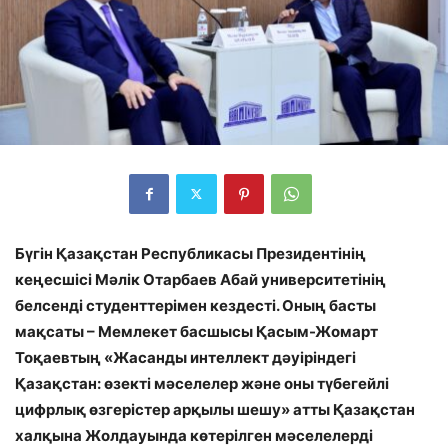
Бүгін Қазақстан Республикасы Президентінің
кеңесшісі Мәлік Отарбаев Абай университетінің
белсенді студенттерімен кездесті. Оның басты
мақсаты –
Мемлекет басшысы Қасым-Жомарт
Тоқаевтың «Жасанды интеллект дәуіріндегі
Қазақстан: өзекті мәселелер және оны түбегейлі
цифрлық өзгерістер арқылы шешу» атты Қазақстан
халқына Жолдауы
н
да көтерілген мәселелерді