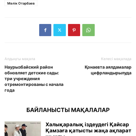
Мәлік Отарбаев
Алдыңғы мақала
Келесі мақалада
Наурызбайский район
Қонаевта аялдамалар
обновляет детские сады:
цифрландырылуда
три учреждения
отремонтированы с начала
года
БАЙЛАНЫСТЫ МАҚАЛАЛАР
Халықаралық іздеудегі Қайсар
Қамзаға қатысты жаңа ақпарат