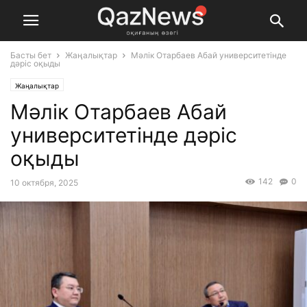
Басты бет
Жаңалықтар
Мәлік Отарбаев Абай университетінде
дәріс оқыды
Жаңалықтар
Мәлік Отарбаев Абай
университетінде дәріс
оқыды
142
0
10 октября, 2025