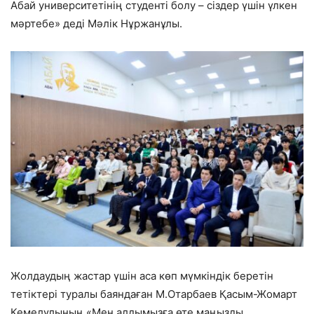
Абай университетінің студенті болу – сіздер үшін үлкен
мәртебе» деді Мәлік Нұржанұлы.
Ж
олдау
дың
жастар үшін аса
көп
мүмкіндік беретін
тетіктер
і
туралы
баяндағ
ан М.Отарбаев Қасым-Жомарт
Кемелұлы
ның
«М
ен алдымызға өте маңызды