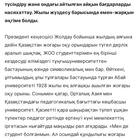
түсіндіру және ондағы айтылған айқын бағдарларды
насихаттау
. Жылы жүздесу барысында емен-жарқын
әңгіме болды
.
Президент кеңесшісі Жолдау бойынша жылдың аяғына
дейін Қазақстан жоғары оқу орындарын түгел дерлік
аралып шықпақ.
ЖОО студенттерімен ең
бірінші
кездесуді еліміздегі
тұңғыш
университеттен
бастауының өзінде
символикалық
мән бар. Өй
т
кені,
ұлтымыздың ұлы тұлғалары бастауында тұрған Абай
университеті
1928 жылы ең алғашқы ашылған жоғары
оқу орыны
. Сонымен қатар, Орталық Азия мен
Қазақстандағы педагогикалық бағыттағы көшбасшы
университет. Қ
асиетті қара шаңырақ
тан түлеп ұшқан
түлектер педагог ретінде ертеңгі күні мемлекеттің
іргетасын нығайтуда маңызды рөл атқарады. «Мен де
студент болғанмын. Ал осындай құндылығы жоғары