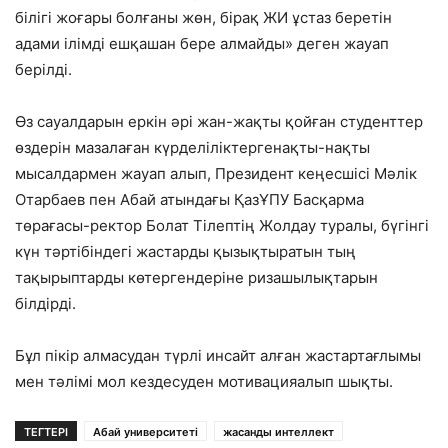
білігі жоғары болғаны жөн, бірақ ЖИ ұстаз беретін
адами ілімді ешқашан бере алмайды» деген жауап
берілді.
Өз сауалдарын еркін әрі жан-жақты қойған студенттер
өздерін мазалаған күрделіліктерге
нақты-нақты
мысал
дар
мен жау
ап алып, Президент кеңесшісі Мәлік
Отарбаев пен Абай атындағы ҚазҰПУ Басқарма
төрағасы-ректор Болат Тілептің
Ж
олдау туралы, бүгінгі
күн тәртібіндегі жастарды қызықтыратын тың
тақырыптарды көтергендеріне ризашылықтарын
білдірді.
Бұл пікір алмасудан түрлі и
нсайт
алған жастар
тағлымы
мен тәлімі мол кездесуден
мотивация
алып шықты.
ТЕГТЕРІ
Абай университеті
жасанды интеллект