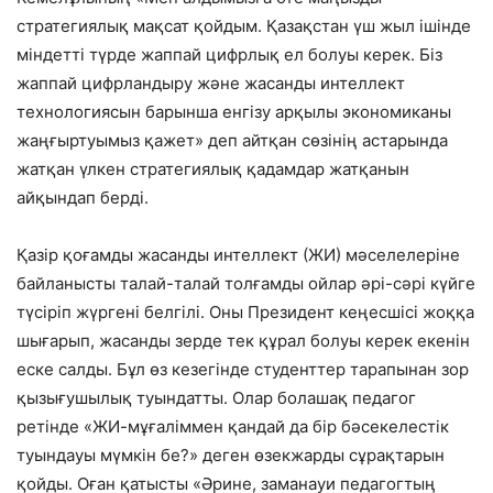
стратегиялық мақсат қойдым. Қазақстан үш жыл ішінде
міндетті түрде жаппай цифрлық ел болуы керек.
Біз
жаппай цифрландыру және жасанды интеллект
технологиясын барынша енгізу арқылы экономиканы
жаңғыртуымыз қажет
» де
п айтқан сөзінің
астар
ында
жатқан үлкен стратегиялық қадамд
ар жатқанын
айқындап берді.
Қазір қоғамды жасанды интеллект (ЖИ)
мәселелеріне
байланысты
талай-талай толғамды ойлар әрі-сәрі күйге
түсіріп
жүргені белгілі. Оны Президент кеңесшісі жоққа
шығарып, жасанды зерде тек құрал
болуы керек
екенін
еске салды. Бұл өз кезегінде студенттер тарапынан зор
қызығушылық туындатты. Олар болашақ педагог
ретінде
«
ЖИ-мұғаліммен қандай да бір
бәсекелестік
туында
уы мүмкін бе?» деген
өзекжарды сұрақтарын
қойды. Оған қатысты «Әрине, заманауи педагогтың