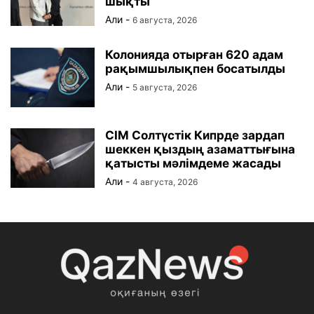
шықты
Али
-
6 августа, 2026
Колонияда отырған 620 адам
рақымшылықпен босатылды
Али
-
5 августа, 2026
СІМ Солтүстік Кипрде зардап
шеккен қыздың азаматтығына
қатысты мәлімдеме жасады
Али
-
4 августа, 2026