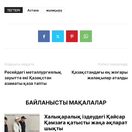
ТЕГТЕРІ
Астана
жымқыру
Алдыңғы мақала
Келесі мақалада
Ресейдегі металлургиялық
Қазақстандағы ең жоғары
зауытта екі Қазақстан
жалақылар аталды
азаматы қаза тапты
БАЙЛАНЫСТЫ МАҚАЛАЛАР
Халықаралық іздеудегі Қайсар
Қамзаға қатысты жаңа ақпарат
шықты