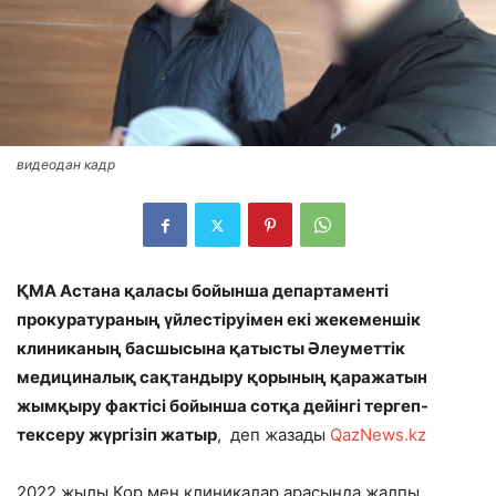
видеодан кадр
ҚМА Астана қаласы бойынша департаменті
прокуратураның үйлестіруімен екі жекеменшік
клиниканың басшысына қатысты Әлеуметтік
медициналық сақтандыру қорының қаражатын
жымқыру фактісі бойынша сотқа дейінгі тергеп-
тексеру жүргізіп жатыр
, деп жазады
QazNews.kz
2022 жылы Қор мен клиникалар арасында жалпы