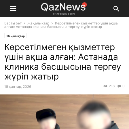
Басты бет
Жаңалықтар
Көрсетілмеген қызметтер үшін ақша
алған: Астанада клиника басшысына тергеу жүріп жатыр
Жаңалықтар
Көрсетілмеген қызметтер
үшін ақша алған: Астанада
клиника басшысына тергеу
жүріп жатыр
218
0
15 қаңтар, 2026