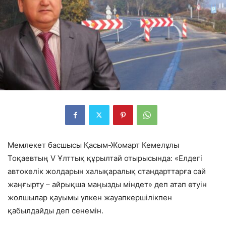
Мемлекет басшысы Қасым-Жомарт Кемелұлы
Тоқаевтың V Ұлттық құрылтай отырысында: «Елдегі
автокөлік жолдарын халықаралық стандарттарға сай
жаңғырту – айрықша маңызды міндет» деп атап өтуін
жолшылар қауымы үлкен жауапкершілікпен
қабылдайды деп сенемін.