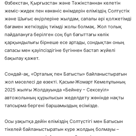
Өзбекстан, Қырғызстан және Тәжікстаннан келетін
жеміс-жидек пен көкөніс өнімдерін еліміздің Солтүстік
және Шығыс өңірлеріне жылдам, сапалы әрі қолжетімді
бағамен жеткізудің тиімді жолы болмақ. Жол толық
пайдалануға берілген соң бұл бағыттағы көлік
қарқындылығы бірнеше есе артады, сондықтан оның
сапасы мен қауіпсіздігіне бүгіннен бастап жүйелі
бақылау қажет.
Сондай-ақ, «Орталық пен Батысты» байланыстыратын
жол мәселесі де өзекті. Қасым-Жомарт Кемелұлының
2025 жылғы Жолдауында «Бейнеу – Сексеуіл»
автожолының құрылысын жеделдету жөнінде нақты
тапсырма бергені баршамыздың есімізде.
Осы уақытқа дейін еліміздің Солтүстігі мен Батысын
тікелей байланыстыратын күре жолдың болмауы –