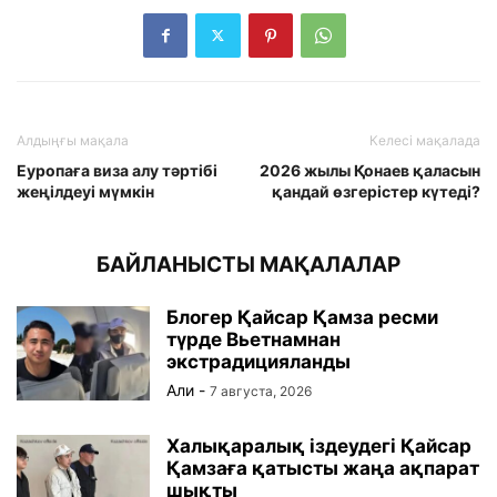
Алдыңғы мақала
Келесі мақалада
Еуропаға виза алу тәртібі
2026 жылы Қонаев қаласын
жеңілдеуі мүмкін
қандай өзгерістер күтеді?
БАЙЛАНЫСТЫ МАҚАЛАЛАР
Блогер Қайсар Қамза ресми
түрде Вьетнамнан
экстрадицияланды
Али
-
7 августа, 2026
Халықаралық іздеудегі Қайсар
Қамзаға қатысты жаңа ақпарат
шықты