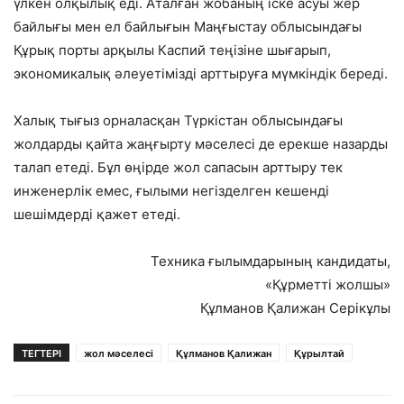
үлкен олқылық еді. Аталған жобаның іске асуы жер
байлығы мен ел байлығын Маңғыстау облысындағы
Құрық порты арқылы Каспий теңізіне шығарып,
экономикалық әлеуетімізді арттыруға мүмкіндік береді.
Халық тығыз орналасқан Түркістан облысындағы
жолдарды қайта жаңғырту мәселесі де ерекше назарды
талап етеді. Бұл өңірде жол сапасын арттыру тек
инженерлік емес, ғылыми негізделген кешенді
шешімдерді қажет етеді.
Техника ғылымдарының кандидаты,
«Құрметті жолшы»
Құлманов Қалижан Серікұлы
ТЕГТЕРІ
жол мәселесі
Құлманов Қалижан
Құрылтай