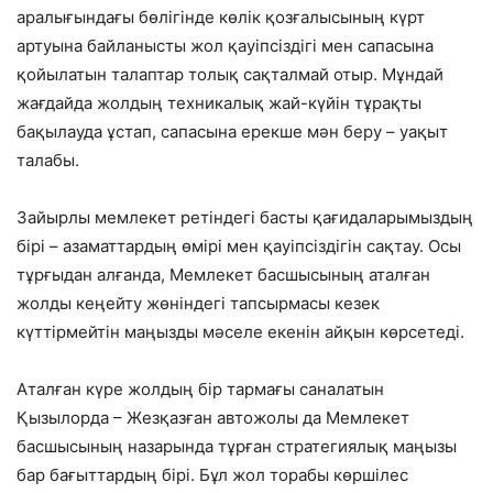
аралығындағы бөлігінде көлік қозғалысының күрт
артуына байланысты жол қауіпсіздігі мен сапасына
қойылатын талаптар толық сақталмай отыр. Мұндай
жағдайда жолдың техникалық жай-күйін тұрақты
бақылауда ұстап, сапасына ерекше мән беру – уақыт
талабы.
Зайырлы мемлекет ретіндегі басты қағидаларымыздың
бірі – азаматтардың өмірі мен қауіпсіздігін сақтау. Осы
тұрғыдан алғанда, Мемлекет басшысының аталған
жолды кеңейту жөніндегі тапсырмасы кезек
күттірмейтін маңызды мәселе екенін айқын көрсетеді.
Аталған күре жолдың бір тармағы саналатын
Қызылорда – Жезқазған автожолы да Мемлекет
басшысының назарында тұрған стратегиялық маңызы
бар бағыттардың бірі. Бұл жол торабы көршілес