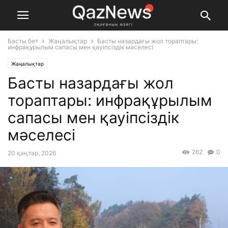
Басты бет
Жаңалықтар
Басты назардағы жол тораптары:
инфрақұрылым сапасы мен қауіпсіздік мәселесі
Жаңалықтар
Басты назардағы жол
тораптары: инфрақұрылым
сапасы мен қауіпсіздік
мәселесі
262
0
20 қаңтар, 2026