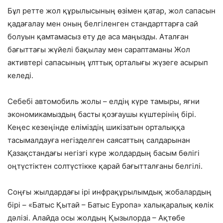
Бұл ретте жол құрылысының өзімен қатар, жол сапасын
қадағалау мен оның белгіленген стандарттарға сай
болуын қамтамасыз ету де аса маңызды. Аталған
бағыттағы жүйелі бақылау мен сараптаманы Жол
активтері сапасының ұлттық орталығы жүзеге асырып
келеді.
Себебі автомобиль жолы – елдің күре тамыры, яғни
экономикамыздың басты қозғаушы күштерінің бірі.
Кеңес кезеңінде еліміздің шикізатын орталыққа
тасымалдауға негізделген саясаттың салдарынан
Қазақстандағы негізгі күре жолдардың басым бөлігі
оңтүстіктен солтүстікке қарай бағытталғаны белгілі.
Соңғы жылдардағы ірі инфрақұрылымдық жобалардың
бірі – «Батыс Қытай – Батыс Еуропа» халықаралық көлік
дәлізі. Алайда осы жолдың Қызылорда – Ақтөбе