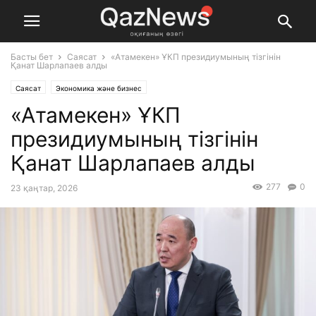
Басты бет
Саясат
«Атамекен» ҰКП президиумының тізгінін
Қанат Шарлапаев алды
Саясат
Экономика және бизнес
«Атамекен» ҰКП
президиумының тізгінін
Қанат Шарлапаев алды
277
0
23 қаңтар, 2026