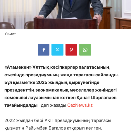
Үкімет
«Атамекен» Ұлттық кәсіпкерлер палатасының
съезінде президиумның жаңа төрағасы сайланды.
Бұл қызметке 2025 жылдың қыркүйегінде
президенттің экономикалық мәселелер жөніндегі
көмекшісі лауазымынан кеткен Қанат Шарлапаев
тағайындалды
, деп жазады
QazNews.kz
2022 жылдан бері ҰКП президиумының төрағасы
қызметін Райымбек Баталов атқарып келген.