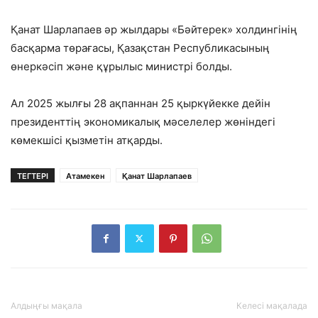
Қанат Шарлапаев әр жылдары «Бәйтерек» холдингінің
басқарма төрағасы, Қазақстан Республикасының
өнеркәсіп және құрылыс министрі болды.
Ал 2025 жылғы 28 ақпаннан 25 қыркүйекке дейін
президенттің экономикалық мәселелер жөніндегі
көмекшісі қызметін атқарды.
ТЕГТЕРІ
Атамекен
Қанат Шарлапаев
Алдыңғы мақала
Келесі мақалада