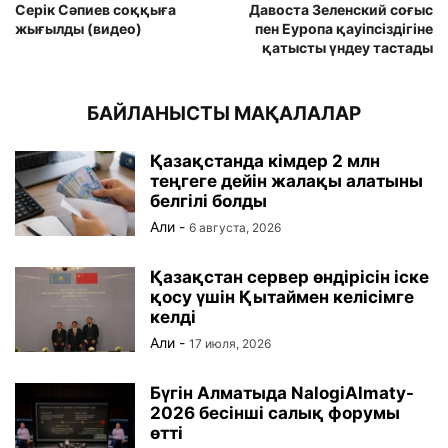
Серік Сәпиев соққыға
Давоста Зеленский соғыс
жығылды (видео)
пен Еуропа қауіпсіздігіне
қатысты үндеу тастады
БАЙЛАНЫСТЫ МАҚАЛАЛАР
Қазақстанда кімдер 2 млн
теңгеге дейін жалақы алатыны
белгілі болды
Али
-
6 августа, 2026
Қазақстан сервер өндірісін іске
қосу үшін Қытаймен келісімге
келді
Али
-
17 июля, 2026
Бүгін Алматыда NalogiAlmaty-
2026 бесінші салық форумы
өтті