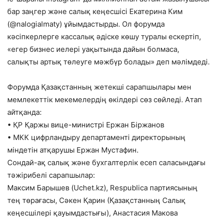
бар заңгер және салық кеңесшісі Екатерина Ким
(@nalogialmaty) ұйымдастырды. Ол форумда
кәсіпкерлерге кассалық әдіске көшу туралы ескертіп,
«егер бизнес иелері уақытында дайын болмаса,
салықты артық төлеуге мәжбүр болады» деп мәлімдеді.
Форумда Қазақстанның жетекші сарапшылары мен
мемлекеттік мекемелердің өкілдері сөз сөйледі. Атап
айтқанда:
• ҚР Қаржы вице-министрі Ержан Біржанов
• МКК цифрландыру департаменті директорының
міндетін атқарушы Ержан Мустафин.
Сондай-ақ салық және бухгалтерлік есеп саласындағы
тәжірибелі сарапшылар:
Максим Барышев (Uchet.kz), Respublica партиясының
тең төрағасы, Сәкен Қарин (Қазақстанның Салық
кеңесшілері қауымдастығы), Анастасия Макова