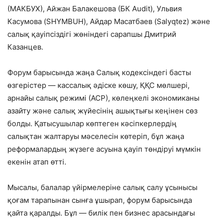
(МАКБУХ), Айжан Балакешова (БК Audit), Ульвия
Касумова (SHYMBUH), Айдар Масатбаев (Salyqtez) және
салық қауіпсіздігі жөніндегі сарапшы Дмитрий
Казанцев.
Форум барысында жаңа Салық кодексіндегі басты
өзгерістер — кассалық әдіске көшу, ҚҚС мөлшері,
арнайы салық режимі (АСР), көлеңкелі экономиканы
азайту және салық жүйесінің ашықтығы кеңінен сөз
болды. Қатысушылар көптеген кәсіпкерлердің
салықтан жалтаруы мәселесін көтеріп, бұл жаңа
реформалардың жүзеге асуына қауіп төндіруі мүмкін
екенін атап өтті.
Мысалы, балалар үйірмелеріне салық салу ұсынысы
қоғам тарапынан сынға ұшырап, форум барысында
қайта қаралды. Бұл — билік пен бизнес арасындағы