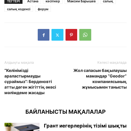
ТЕГТЕРІ
Астана
кәсіпкер
Максим Барышев
салық
салық кодексі
форум
Алдыңғы мақала
Келесі мақалада
“Келінімізді
Жол сапасын бақылаушы
араластырмауды
мамандар “Geodor”
сұраймыз”: Берденовті
компаниясының
атты деген жігіттің әкесі
жұмысымен танысты
мәлімдеме жасады
БАЙЛАНЫСТЫ МАҚАЛАЛАР
Грант иегерлерінің тізімі шықты