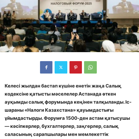
Келесі жылдан бастап күшіне енетін жаңа Салық
кодексіне қатысты мәселелер Астанада өткен
ауқымды салық форумында кеңінен талқыланды. Іс-
шараны «Налоги Казахстана» қауымдастығы
ұйымдастырды. Форумға 1500-ден астам қатысушы
— кәсіпкерлер, бухгалтерлер, заңгерлер, салық
саласының сарапшылары мен мемлекеттік