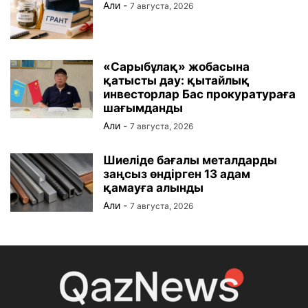
Али
-
7 августа, 2026
«Сарыбұлақ» жобасына
қатысты дау: қытайлық
инвесторлар Бас прокуратураға
шағымданды
Али
-
7 августа, 2026
Шиеліде бағалы металдарды
заңсыз өндірген 13 адам
қамауға алынды
Али
-
7 августа, 2026