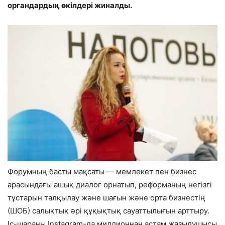
органдардың өкілдері жиналды.
Форумның басты мақсаты — мемлекет пен бизнес
арасындағы ашық диалог орнатып, реформаның негізгі
тұстарын талқылау және шағын және орта бизнестің
(ШОБ) салықтық әрі құқықтық сауаттылығын арттыру.
Іс-шараны Instagram-да миллионнан астам жазылушысы