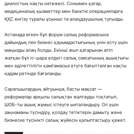
диалогтың нақты нәтижесі. Сонымен қатар,
медициналық қызметтер мен банктік операцияларға
ҚҚС енгізу туралы ұсыныс та алаңдаушылық туғызды.
Астанада өткен бұл форум салық реформасына
дайындық пен бизнес қауымдастығының үнін есту үшін
маңызды алаң болды. Екінші жыл қатарынан өтіп
жатқан бұл іс-шара елдегі салық саясатының ашықтығы
мен әділеттілігін қамтамасыз етуге бағытталған нақты
қадам ретінде бағаланды.
Сарапшылардың айтуынша, басты мақсат —
реформалар арқылы салықтан жалтауды тоқтатып,
ШОБ-ты ашық жұмыс істеуге ынталандыру. Ол үшін
заңнаманы түсіндіру, қолдау тетіктерін дамыту және
бизнеске түсінікті салық жүйесін қалыптастыру қажет.