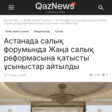
Басты бет
Білім және Ғылым
Астанада салық форумында Жаңа
салық реформасына қатысты ұсыныстар айтылды
Білім және Ғылым
Жаңалықтар
Қоғам
Астанада салық
форумында Жаңа салық
реформасына қатысты
ұсыныстар айтылды
328
0
30 Сәуір, 2025