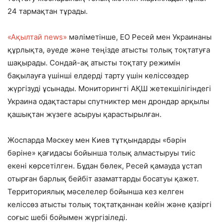
24 тармақтан тұрады.
«Ақылтай news»
мәліметінше, ЕО Ресей мен Украинаны
құрлықта, әуеде және теңізде атысты толық тоқтатуға
шақырады. Сондай-ақ атысты тоқтату режимін
бақылауға үшінші елдерді тарту үшін келіссөздер
жүргізуді ұсынады. Мониторингті АҚШ жетекшілігіндегі
Украина одақтастары спутниктер мен дрондар арқылы
қашықтан жүзеге асыруы қарастырылған.
Жоспарда Мәскеу мен Киев тұтқындарды «бәрін
бәріне» қағидасы бойынша толық алмастыруы тиіс
екені көрсетілген. Бұдан бөлек, Ресей қамауда ұстап
отырған барлық бейбіт азаматтарды босатуы қажет.
Территориялық мәселелер бойынша кез келген
келіссөз атысты толық тоқтатқаннан кейін және қазіргі
соғыс шебі бойымен жүргізіледі.