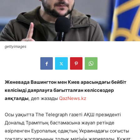
gettyimages
Женевада Вашингтон мен Киев арасындағы бейбіт
келісімді даярлауға бағытталған келіссөздер
аяқталды
, деп жазады
QazNews.kz
Осы уақытта The Telegraph газеті АҚШ президенті
Дональд Трамптың бастамасына жауап ретінде
әзірленген Еуропалық одақтың Украинадағы соғысты
тоқтату жоспарының толық мәтінін жариялады. Құжат