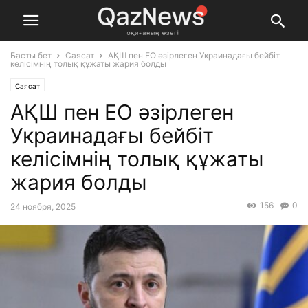
Басты бет
Саясат
АҚШ пен ЕО әзірлеген Украинадағы бейбіт
келісімнің толық құжаты жария болды
Саясат
АҚШ пен ЕО әзірлеген
Украинадағы бейбіт
келісімнің толық құжаты
жария болды
156
0
24 ноября, 2025