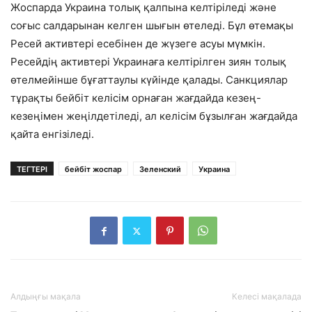
Жоспарда Украина толық қалпына келтіріледі және
соғыс салдарынан келген шығын өтеледі. Бұл өтемақы
Ресей активтері есебінен де жүзеге асуы мүмкін.
Ресейдің активтері Украинаға келтірілген зиян толық
өтелмейінше бұғаттаулы күйінде қалады. Санкциялар
тұрақты бейбіт келісім орнаған жағдайда кезең-
кезеңімен жеңілдетіледі, ал келісім бұзылған жағдайда
қайта енгізіледі.
ТЕГТЕРІ
бейбіт жоспар
Зеленский
Украина
Алдыңғы мақала
Келесі мақалада