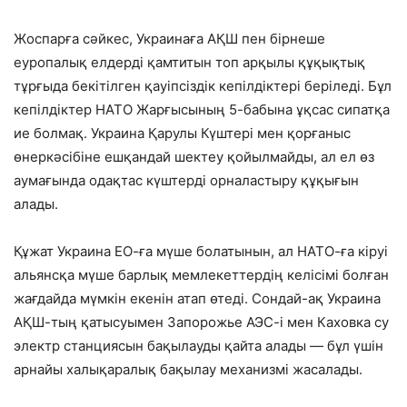
Жоспарға сәйкес, Украинаға АҚШ пен бірнеше
еуропалық елдерді қамтитын топ арқылы құқықтық
тұрғыда бекітілген қауіпсіздік кепілдіктері беріледі. Бұл
кепілдіктер НАТО Жарғысының 5-бабына ұқсас сипатқа
ие болмақ. Украина Қарулы Күштері мен қорғаныс
өнеркәсібіне ешқандай шектеу қойылмайды, ал ел өз
аумағында одақтас күштерді орналастыру құқығын
алады.
Құжат Украина ЕО-ға мүше болатынын, ал НАТО-ға кіруі
альянсқа мүше барлық мемлекеттердің келісімі болған
жағдайда мүмкін екенін атап өтеді. Сондай-ақ Украина
АҚШ-тың қатысуымен Запорожье АЭС-і мен Каховка су
электр станциясын бақылауды қайта алады — бұл үшін
арнайы халықаралық бақылау механизмі жасалады.