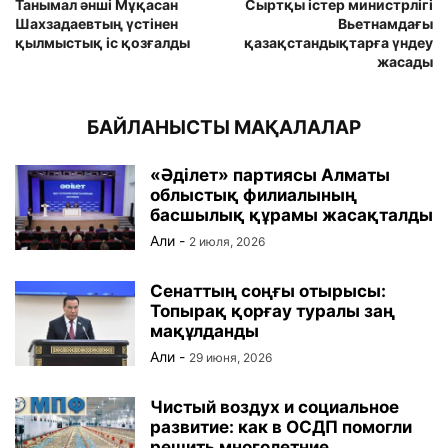
Танымал әнші Мұқасан
Сыртқы істер министрлігі
Шахзадаевтың үстінен
Вьетнамдағы
қылмыстық іс қозғалды
қазақстандықтарға үндеу
жасады
БАЙЛАНЫСТЫ МАҚАЛАЛАР
«Әділет» партиясы Алматы
облыстық филиалының
басшылық құрамы жасақталды
Али
-
2 июля, 2026
Сенаттың соңғы отырысы:
Топырақ қорғау туралы заң
мақұлданды
Али
-
29 июня, 2026
Чистый воздух и социальное
развитие: как в ОСДП помогли
решить многолетние...