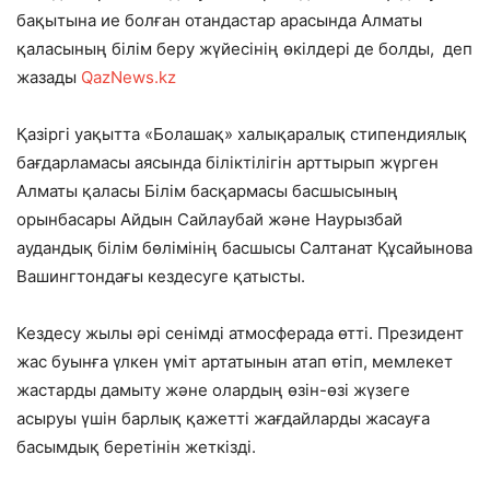
бақытына ие болған отандастар арасында Алматы
қаласының білім беру жүйесінің өкілдері де болды
, деп
жазады
QazNews.kz
Қазіргі уақытта «Болашақ» халықаралық стипендиялық
бағдарламасы аясында біліктілігін арттырып жүрген
Алматы қаласы Білім басқармасы басшысының
орынбасары Айдын Сайлаубай және Наурызбай
аудандық білім бөлімінің басшысы Салтанат Құсайынова
Вашингтондағы кездесуге қатысты.
Кездесу жылы әрі сенімді атмосферада өтті. Президент
жас буынға үлкен үміт артатынын атап өтіп, мемлекет
жастарды дамыту және олардың өзін-өзі жүзеге
асыруы үшін барлық қажетті жағдайларды жасауға
басымдық беретінін жеткізді.