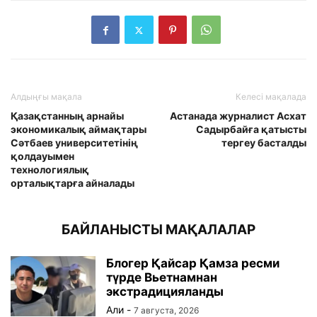
Алдыңғы мақала
Келесі мақалада
Қазақстанның арнайы
Астанада журналист Асхат
экономикалық аймақтары
Садырбайға қатысты
Сәтбаев университетінің
тергеу басталды
қолдауымен
технологиялық
орталықтарға айналады
БАЙЛАНЫСТЫ МАҚАЛАЛАР
Блогер Қайсар Қамза ресми
түрде Вьетнамнан
экстрадицияланды
Али
-
7 августа, 2026