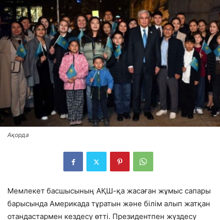
Ақорда
Мемлекет басшысының АҚШ-қа жасаған жұмыс сапары
барысында Америкада тұратын және білім алып жатқан
отандастармен кездесу өтті. Президентпен жүздесу