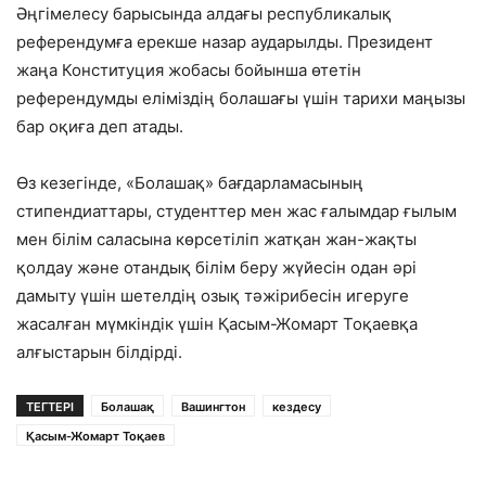
Әңгімелесу барысында алдағы республикалық
референдумға ерекше назар аударылды. Президент
жаңа Конституция жобасы бойынша өтетін
референдумды еліміздің болашағы үшін тарихи маңызы
бар оқиға деп атады.
Өз кезегінде, «Болашақ» бағдарламасының
стипендиаттары, студенттер мен жас ғалымдар ғылым
мен білім саласына көрсетіліп жатқан жан-жақты
қолдау және отандық білім беру жүйесін одан әрі
дамыту үшін шетелдің озық тәжірибесін игеруге
жасалған мүмкіндік үшін Қасым-Жомарт Тоқаевқа
алғыстарын білдірді.
ТЕГТЕРІ
Болашақ
Вашингтон
кездесу
Қасым-Жомарт Тоқаев