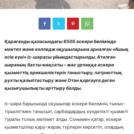
Қарағанды қаласындағы 6505 әскери бөлімінде
мектеп және колледж оқушыларына арналған «Ашық
есік күні» іс-шарасы ұйымдастырылды. Аталған
шараның басты мақсаты – жас ұрпаққа әскери
қызметтің ерекшеліктерін таныстыру, патриоттық
рухты қалыптастыру және Отан қорғауға деген
қызығушылықты арттыру болды.
Іс-шара барысында оқушылар әскери бөлімнің тыныс-
тіршілігімен танысып, сарбаздардың күнделікті қызметі
туралы толық мәлімет алды. Сонымен қатар, әскери
қызметшілер қару-жарақ түрлерін көрсетіп, олардың