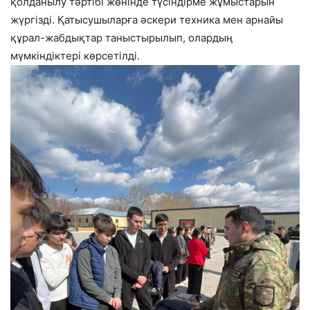
қолданылу тәртібі жөнінде түсіндірме жұмыстарын
жүргізді. Қатысушыларға әскери техника мен арнайы
құрал-жабдықтар таныстырылып, олардың
мүмкіндіктері көрсетілді.