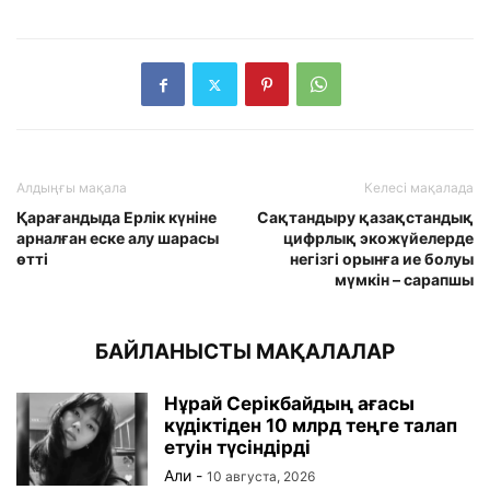
Алдыңғы мақала
Келесі мақалада
Қарағандыда Ерлік күніне
Сақтандыру қазақстандық
арналған еске алу шарасы
цифрлық экожүйелерде
өтті
негізгі орынға ие болуы
мүмкін – сарапшы
БАЙЛАНЫСТЫ МАҚАЛАЛАР
Нұрай Серікбайдың ағасы
күдіктіден 10 млрд теңге талап
етуін түсіндірді
Али
-
10 августа, 2026