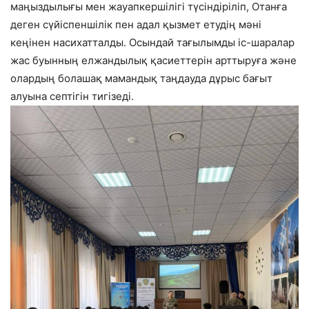
маңыздылығы мен жауапкершілігі түсіндіріліп, Отанға
деген сүйіспеншілік пен адал қызмет етудің мәні
кеңінен насихатталды. Осындай тағылымды іс-шаралар
жас буынның елжандылық қасиеттерін арттыруға және
олардың болашақ мамандық таңдауда дұрыс бағыт
алуына септігін тигізеді.