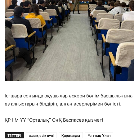
Іс-шара соңында оқушылар әскери бөлім басшылығына
өз алғыстарын білдіріп, алған әсерлерімен бөлісті.
ҚР ІІМ ҰҰ “Орталық” ӨңҚ Баспасөз қызметі
ТЕГТЕРІ
ашық есік күні
Қарағанды
Ұлттық Ұлан