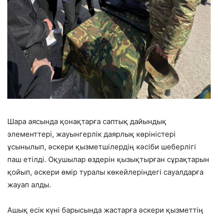
Шара аясында қонақтарға саптық дайындық
элементтері, жауынгерлік даярлық көріністері
ұсынылып, әскери қызметшілердің кәсіби шеберлігі
паш етілді. Оқушылар өздерін қызықтырған сұрақтарын
қойып, әскери өмір туралы көкейлеріндегі сауалдарға
жауап алды.
Ашық есік күні барысында жастарға әскери қызметтің