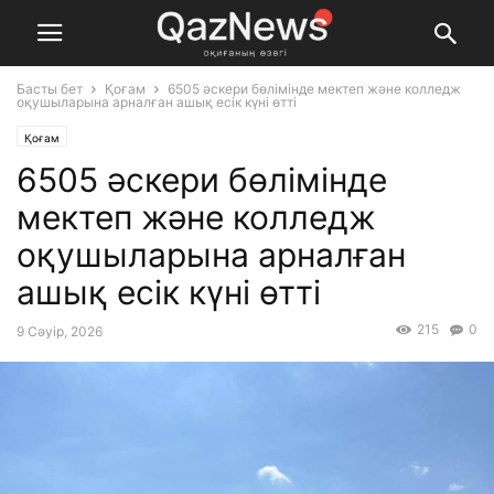
Басты бет
Қоғам
6505 әскери бөлімінде мектеп және колледж
оқушыларына арналған ашық есік күні өтті
Қоғам
6505 әскери бөлімінде
мектеп және колледж
оқушыларына арналған
ашық есік күні өтті
215
0
9 Сәуір, 2026