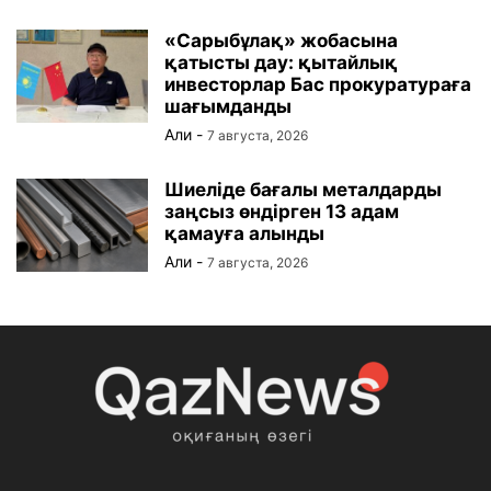
«Сарыбұлақ» жобасына
қатысты дау: қытайлық
инвесторлар Бас прокуратураға
шағымданды
Али
-
7 августа, 2026
Шиеліде бағалы металдарды
заңсыз өндірген 13 адам
қамауға алынды
Али
-
7 августа, 2026