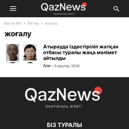
Басты бет
Тегтер
жоғалу
жоғалу
Атырауда іздестіріліп жатқан
отбасы туралы жаңа мәлімет
айтылды
Али
-
5 қаңтар, 2026
БІЗ ТУРАЛЫ