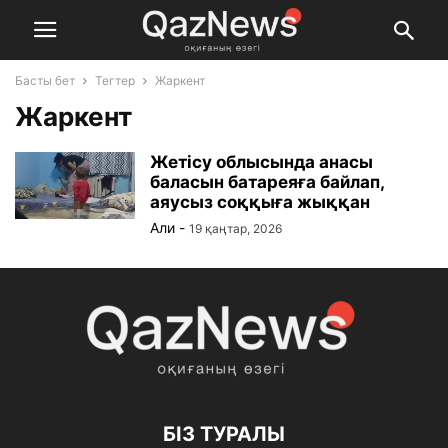
Басты бет
Тегтер
Жаркент
Жаркент
Жетісу облысында анасы
баласын батареяға байлап,
аяусыз соққыға жыққан
Али
-
19 қаңтар, 2026
БІЗ ТУРАЛЫ