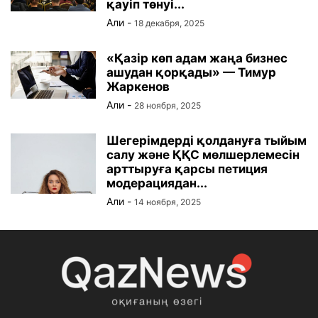
қауіп төнуі...
Али
-
18 декабря, 2025
«Қазір көп адам жаңа бизнес
ашудан қорқады» — Тимур
Жаркенов
Али
-
28 ноября, 2025
Шегерімдерді қолдануға тыйым
салу және ҚҚС мөлшерлемесін
арттыруға қарсы петиция
модерациядан...
Али
-
14 ноября, 2025