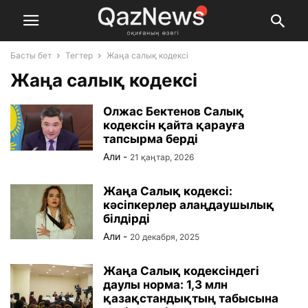
Басты бет
Тегтер
Жаңа салық кодексі
Жаңа салық кодексі
Олжас Бектенов Салық
кодексін қайта қарауға
тапсырма берді
Али
-
21 қаңтар, 2026
Жаңа Салық кодексі:
кәсіпкерлер алаңдаушылық
білдірді
Али
-
20 декабря, 2025
Жаңа Салық кодексіндегі
даулы норма: 1,3 млн
қазақстандықтың табысына