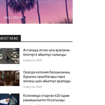
MOST READ
Астанада атпен қала аралаған
блогерге айыппұл салынды
6 августа, 2026
Оралда колония басшысының
бұрынғы орынбасары пара
алғаны үшін айыппұл арқалады
5 августа, 2026
Колонияда отырған 620 адам
рақымшылықпен босатылды