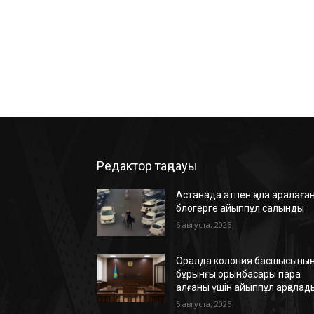
Редактор таңдауы
Астанада атпен қала аралаға
блогерге айыппұл салынды
6 августа, 2026
Оралда колония басшысыны
бұрынғы орынбасары пара
алғаны үшін айыппұл арқалад
5 августа, 2026