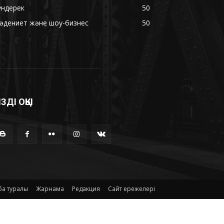
үндерек
50
әдениет және шоу-бизнес
50
ІЗДІ ОҚЫ
а туралы
Жарнама
Редакция
Сайт ережелері