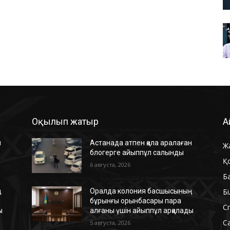
Оқылып жатыр
А
н
Астанада атпен қала аралаған
Ж
блогерге айыппұл салынды
Қ
6 августа, 2026
Б
Б
ң
Оралда колония басшысының
бұрынғы орынбасары пара
С
ы
алғаны үшін айыппұл арқалады
С
5 августа, 2026