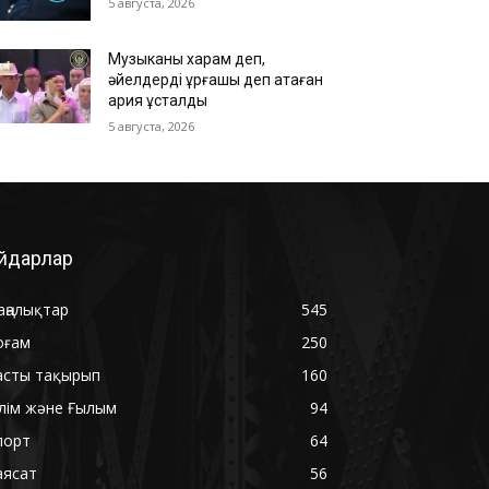
5 августа, 2026
Музыканы харам деп,
әйелдерді ұрғашы деп атаған
қария ұсталды
5 августа, 2026
йдарлар
аңалықтар
545
оғам
250
асты тақырып
160
ілім және Ғылым
94
порт
64
аясат
56