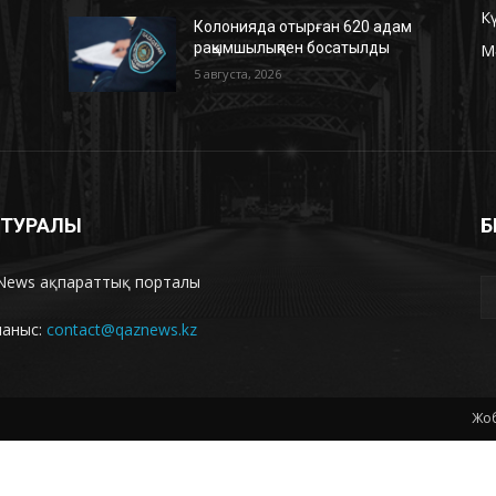
К
м
Колонияда отырған 620 адам
рақымшылықпен босатылды
М
5 августа, 2026
З ТУРАЛЫ
Б
News ақпараттық порталы
ланыс:
contact@qaznews.kz
Жоб