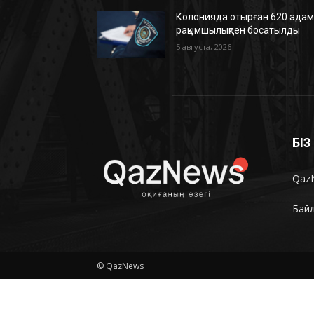
Колонияда отырған 620 ада
рақымшылықпен босатылды
5 августа, 2026
БІ
Qaz
Бай
© QazNews