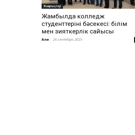
Жаңалықтар
Жамбылда колледж
студенттерінің бәсекесі: білім
мен зияткерлік сайысы
Али
-
26 сентября, 2025