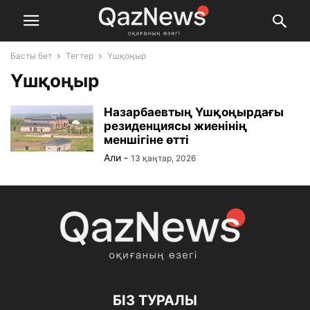
Басты бет
Тегтер
Үшқоңыр
Үшқоңыр
Назарбаевтың Үшқоңырдағы
резиденциясы жиенінің
меншігіне өтті
Али
-
13 қаңтар, 2026
БІЗ ТУРАЛЫ