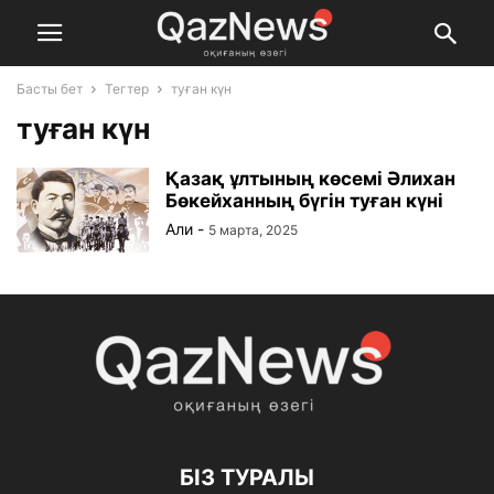
Басты бет
Тегтер
туған күн
туған күн
Қазақ ұлтының көсемі Әлихан
Бөкейханның бүгін туған күні
Али
-
5 марта, 2025
БІЗ ТУРАЛЫ