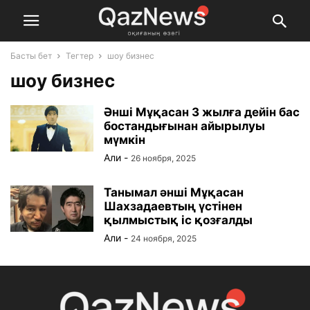
Басты бет
Тегтер
шоу бизнес
шоу бизнес
Әнші Мұқасан 3 жылға дейін бас
бостандығынан айырылуы
мүмкін
Али
-
26 ноября, 2025
Танымал әнші Мұқасан
Шахзадаевтың үстінен
қылмыстық іс қозғалды
Али
-
24 ноября, 2025