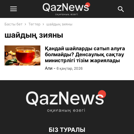
Басты бет
Тегтер
шайдың зияны
шайдың зияны
Қандай шайларды сатып алуға
болмайды? Денсаулық сақтау
министрлігі тізім жариялады
Али
-
6 қаңтар, 2026
БІЗ ТУРАЛЫ