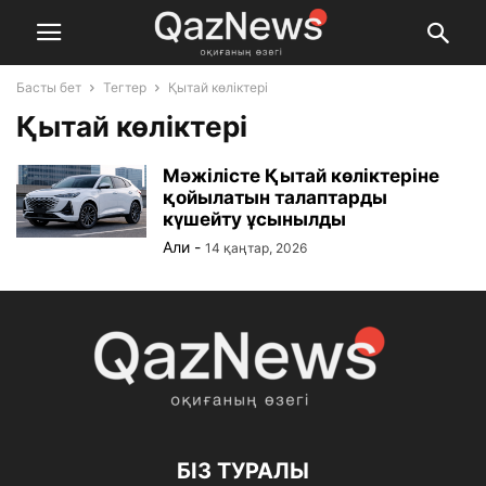
Басты бет
Тегтер
Қытай көліктері
Қытай көліктері
Мәжілісте Қытай көліктеріне
қойылатын талаптарды
күшейту ұсынылды
Али
-
14 қаңтар, 2026
БІЗ ТУРАЛЫ