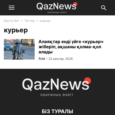
Басты бет
Тегтер
курьер
курьер
Алаяқтар енді үйге «курьер»
жіберіп, ақшаны қолма-қол
алады
Али
-
22 қаңтар, 2026
БІЗ ТУРАЛЫ