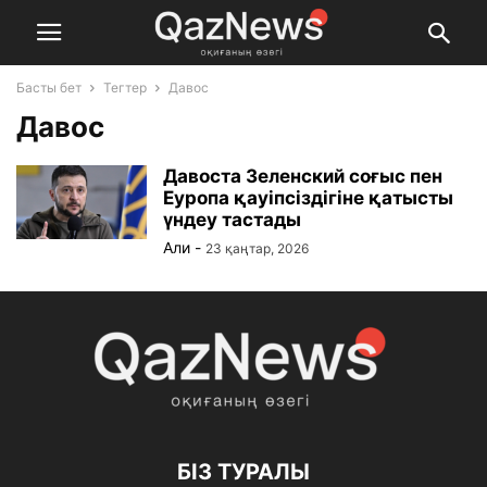
Басты бет
Тегтер
Давос
Давос
Давоста Зеленский соғыс пен
Еуропа қауіпсіздігіне қатысты
үндеу тастады
Али
-
23 қаңтар, 2026
БІЗ ТУРАЛЫ