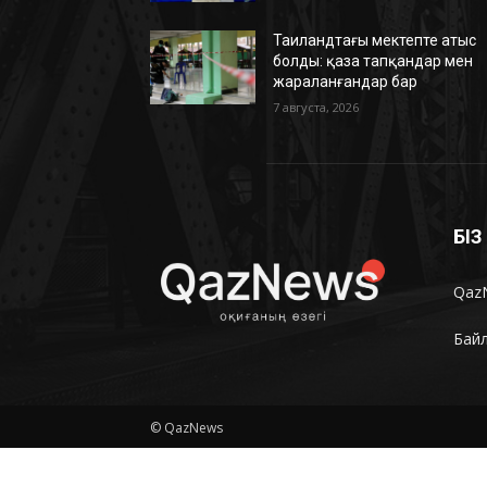
Таиландтағы мектепте атыс
болды: қаза тапқандар мен
жараланғандар бар
7 августа, 2026
БІ
Qaz
Бай
© QazNews