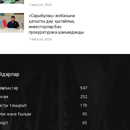
7 августа, 2026
«Сарыбұлақ» жобасына
қатысты дау: қытайлық
инвесторлар Бас
прокуратураға шағымданды
7 августа, 2026
йдарлар
аңалықтар
547
оғам
252
асты тақырып
170
ілім және Ғылым
95
порт
65