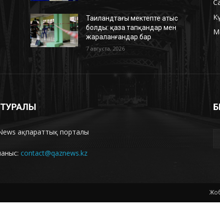
С
К
Таиландтағы мектепте атыс
болды: қаза тапқандар мен
М
жараланғандар бар
7 августа, 2026
З ТУРАЛЫ
Б
News ақпараттық порталы
ланыс:
contact@qaznews.kz
Жоб