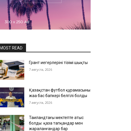
MOST READ
Грант иегерлерінің тізімі шықты
7 августа, 2026
Қазақстан футбол құрамасының
жаңа бас бапкері белгілі болды
7 августа, 2026
Таиландтағы мектепте атыс
болды: қаза тапқандар мен
жараланғандар бар