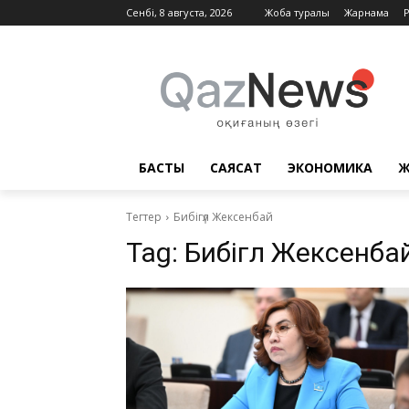
Сенбі, 8 августа, 2026
Жоба туралы
Жарнама
БАСТЫ
САЯСАТ
ЭКОНОМИКА
Ж
Тегтер
Бибігүл Жексенбай
Tag:
Бибігүл Жексенба