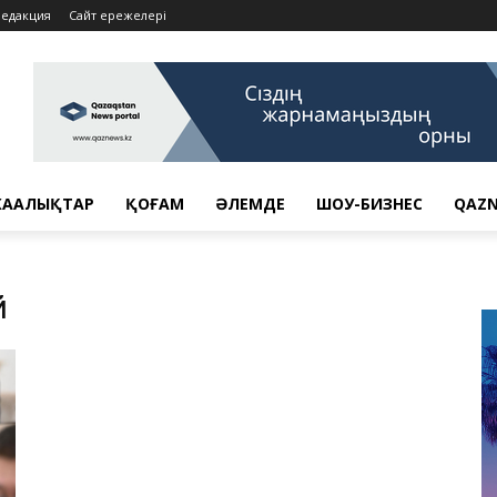
Редакция
Сайт ережелері
АҢАЛЫҚТАР
ҚОҒАМ
ӘЛЕМДЕ
ШОУ-БИЗНЕС
QAZN
й