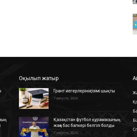
Оқылып жатыр
А
ы
Грант иегерлерінің тізімі шықты
Ж
7 августа, 2026
Қ
Б
Б
ың
Қазақстан футбол құрамасының
ы
жаңа бас бапкері белгілі болды
С
7 августа, 2026