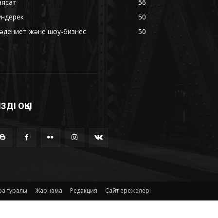
аясат
56
үндерек
50
әдениет және шоу-бизнес
50
ІЗДІ ОҚЫ
а туралы
Жарнама
Редакция
Сайт ережелері