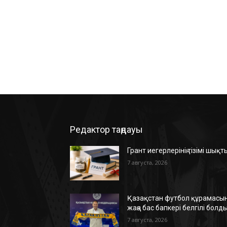
Редактор таңдауы
Грант иегерлерінің тізімі шықт
7 августа, 2026
Қазақстан футбол құрамасын
жаңа бас бапкері белгілі болд
7 августа, 2026