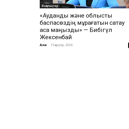
Жаңалықтар
«Аудандық және облыстық
баспасөздің мұрағатын сақтау
аса маңызды» — Бибігүл
Жексенбай
Али
-
15 қаңтар, 2026