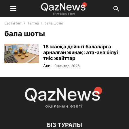
Басты бет
Тегтер
бала шоты
бала шоты
18 жасқа дейінгі балаларға
арналған жинақ: ата-ана білуі
тиіс жайттар
Али
-
9 қаңтар, 2026
БІЗ ТУРАЛЫ