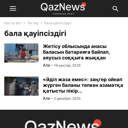
Басты бет
Тегтер
бала қауіпсіздігі
бала қауіпсіздігі
Жетісу облысында анасы
баласын батареяға байлап,
аяусыз соққыға жыққан
Али
-
19 қаңтар, 2026
«Әділ жаза емес»: заңгер ойнап
жүрген баланы тепкен азаматқа
қатысты пікір...
Али
-
2 декабря, 2025