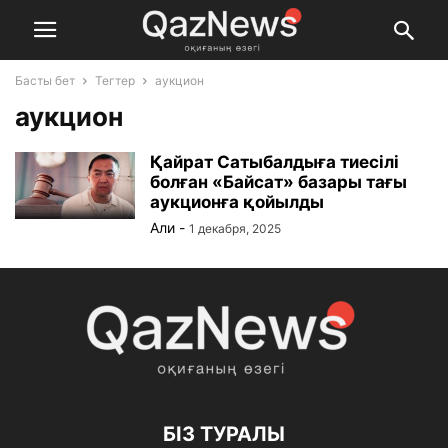
Басты бет
Тегтер
аукцион
аукцион
Қайрат Сатыбалдыға тиесілі
болған «Байсат» базары тағы
аукционға қойылды
Али
-
1 декабря, 2025
БІЗ ТУРАЛЫ