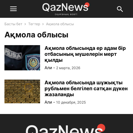
Басты бет
Тегтер
Ақмола облысы
Ақмола облысы
Ақмола облысында ер адам бір
отбасының мүшелерін мерт
қылды
Али
-
2 марта, 2026
Ақмола облысында шұжықты
рубльмен белгілеп сатқан дүкен
жазаланды
Али
-
10 декабря, 2025