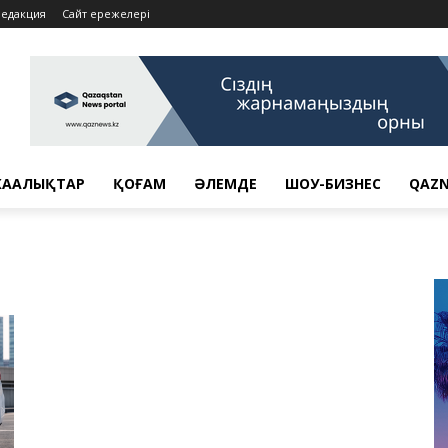
Редакция
Сайт ережелері
АҢАЛЫҚТАР
ҚОҒАМ
ӘЛЕМДЕ
ШОУ-БИЗНЕС
QAZN