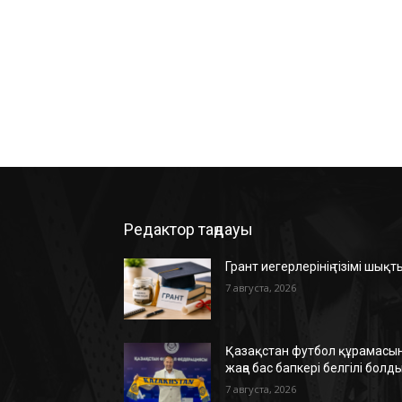
Редактор таңдауы
Грант иегерлерінің тізімі шықт
7 августа, 2026
Қазақстан футбол құрамасын
жаңа бас бапкері белгілі болд
7 августа, 2026