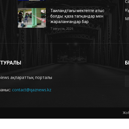
С
К
Таиландтағы мектепте атыс
болды: қаза тапқандар мен
М
жараланғандар бар
7 августа, 2026
З ТУРАЛЫ
Б
News ақпараттық порталы
ланыс:
contact@qaznews.kz
Жоб