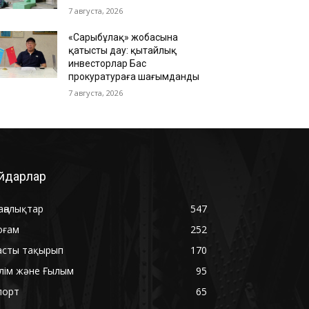
7 августа, 2026
«Сарыбұлақ» жобасына
қатысты дау: қытайлық
инвесторлар Бас
прокуратураға шағымданды
7 августа, 2026
йдарлар
аңалықтар
547
оғам
252
асты тақырып
170
ілім және Ғылым
95
порт
65