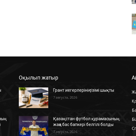
Оқылып жатыр
А
ы
Грант иегерлерінің тізімі шықты
Ж
7 августа, 2026
Қ
Б
Б
ың
Қазақстан футбол құрамасының
ы
жаңа бас бапкері белгілі болды
С
7 августа, 2026