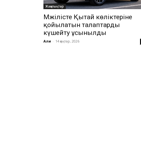
Жаңалықтар
Мәжілісте Қытай көліктеріне
қойылатын талаптарды
күшейту ұсынылды
Али
-
14 қаңтар, 2026