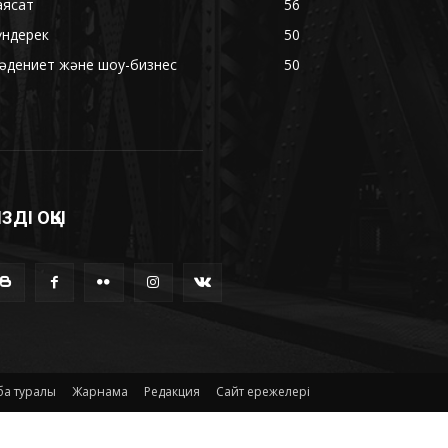
аясат
56
үндерек
50
әдениет және шоу-бизнес
50
ІЗДІ ОҚЫ
а туралы
Жарнама
Редакция
Сайт ережелері