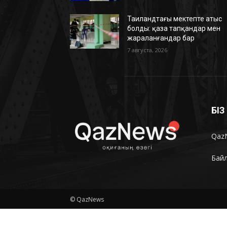
Таиландтағы мектепте атыс
болды: қаза тапқандар мен
жараланғандар бар
7 августа, 2026
БІ
Qaz
Бай
© QazNews