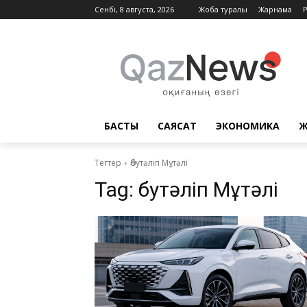
Сенбі, 8 августа, 2026
Жоба туралы
Жарнама
БАСТЫ
САЯСАТ
ЭКОНОМИКА
Ж
Тегтер
Әбутәліп Мұтәлі
Tag:
Әбутәліп Мұтәлі