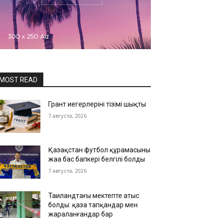
MOST READ
Грант иегерлерінің тізімі шықты
7 августа, 2026
Қазақстан футбол құрамасының
жаңа бас бапкері белгілі болды
7 августа, 2026
Таиландтағы мектепте атыс
болды: қаза тапқандар мен
жараланғандар бар